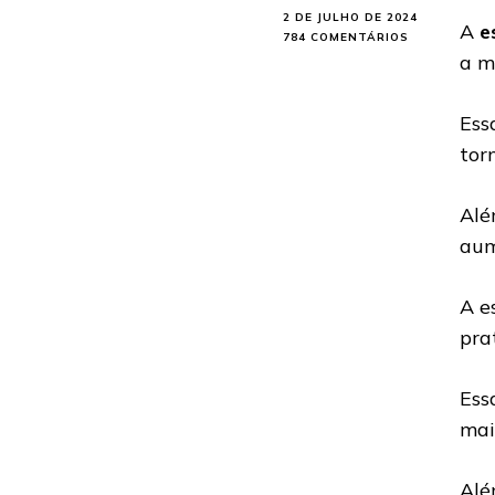
2 DE JULHO DE 2024
A
e
EM
784 COMENTÁRIOS
BENEFÍCIOS
a m
DA
ESCALADA
INDOOR
Ess
PARA
tor
A
SAÚDE
E
Alé
O
BEM-
aum
ESTAR
A e
pra
Ess
mai
Alé