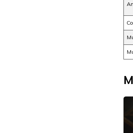
An
Co
Mú
Mú
M