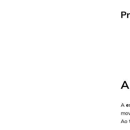
Pr
A
A
e
mov
Ao 