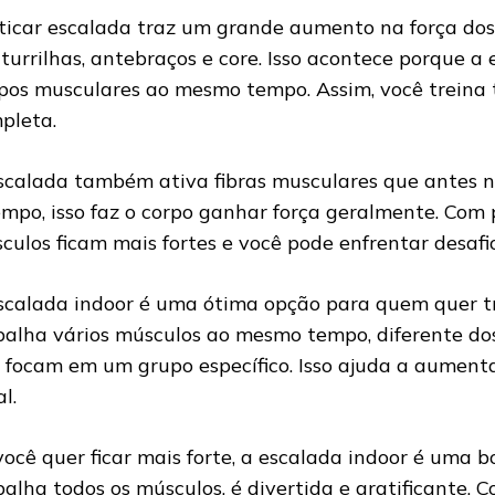
ticar escalada traz um grande aumento na força do
turrilhas, antebraços e core. Isso acontece porque a 
pos musculares ao mesmo tempo. Assim, você treina 
pleta.
scalada também ativa fibras musculares que antes 
empo, isso faz o corpo ganhar força geralmente. Com p
culos ficam mais fortes e você pode enfrentar desafi
scalada indoor é uma ótima opção para quem quer tre
balha vários músculos ao mesmo tempo, diferente do
 focam em um grupo específico. Isso ajuda a aumenta
l.
você quer ficar mais forte, a escalada indoor é uma b
balha todos os músculos, é divertida e gratificante. 