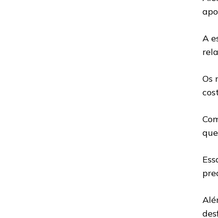
apo
A e
rel
Os 
cos
Com
que
Ess
pre
Alé
des