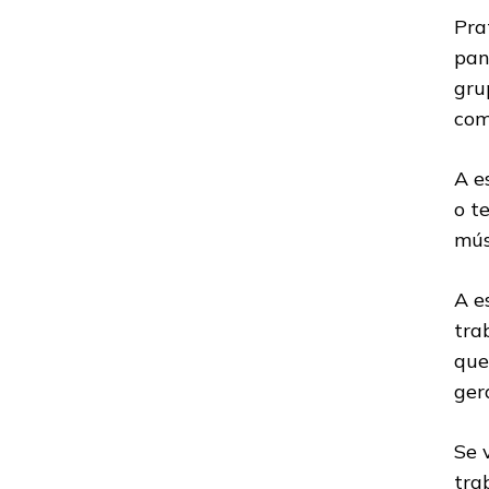
Pra
pan
gru
com
A e
o t
mús
A e
tra
que
gera
Se 
tra