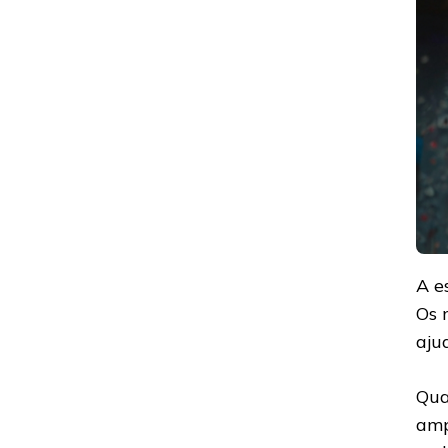
A e
Os 
aju
Qua
amp