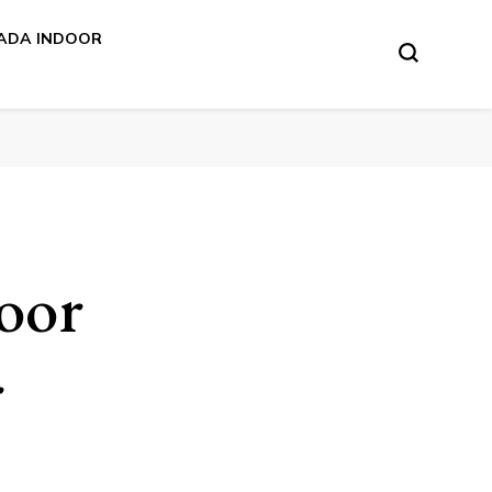
ADA INDOOR
door
r