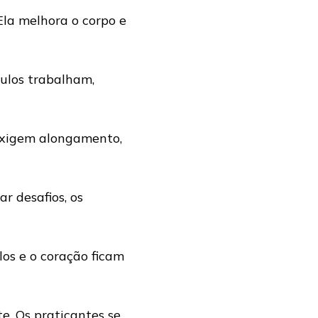
Ela melhora o corpo e
ulos trabalham,
 exigem alongamento,
 desafios, os
os e o coração ficam
te. Os praticantes se