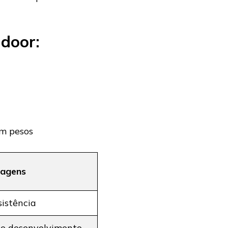
ndoor:
om pesos
agens
sistência
e desenvolvimento