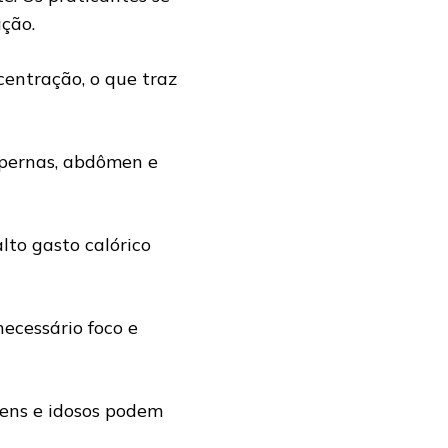
ção.
entração, o que traz
, pernas, abdômen e
alto gasto calórico
ecessário foco e
vens e idosos podem