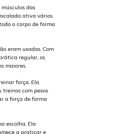
s músculos das
escalada ativa vários
todo o corpo de forma
não eram usadas. Com
rática regular, os
os maiores.
inar força. Ela
s treinos com pesos
r a força de forma
oa escolha. Ela
Comece a praticar e