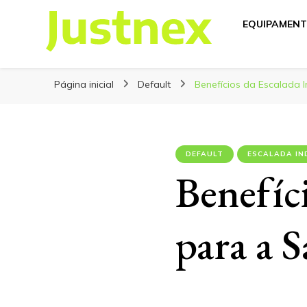
EQUIPAMENT
Justnex
Justnex, tudo sobre Escalada e Trilhas.
Página inicial
Default
Benefícios da Escalada 
DEFAULT
ESCALADA IN
Benefíc
para a 