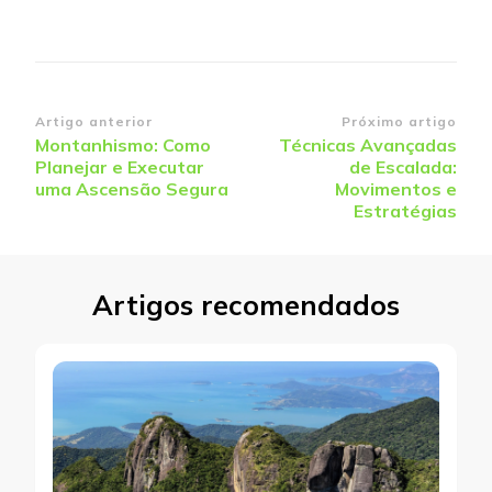
Navegação
Artigo anterior
Próximo artigo
Montanhismo: Como
Técnicas Avançadas
de
Planejar e Executar
de Escalada:
post
uma Ascensão Segura
Movimentos e
Estratégias
Artigos recomendados