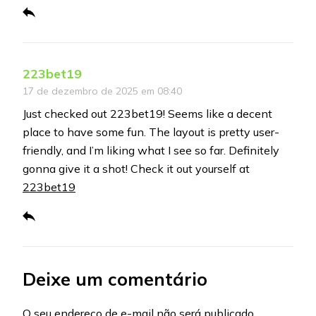
223bet19
17 de dezembro de 2025 em 08:40
Just checked out 223bet19! Seems like a decent
place to have some fun. The layout is pretty user-
friendly, and I’m liking what I see so far. Definitely
gonna give it a shot! Check it out yourself at
223bet19
Deixe um comentário
O seu endereço de e-mail não será publicado.