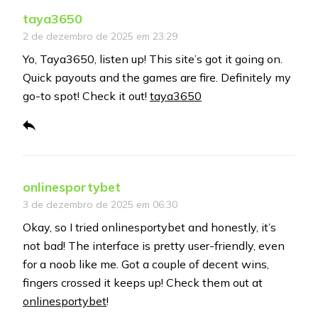
taya3650
2 de dezembro de 2025 em 23:29
Yo, Taya3650, listen up! This site’s got it going on.
Quick payouts and the games are fire. Definitely my
go-to spot! Check it out!
taya3650
onlinesportybet
3 de dezembro de 2025 em 06:30
Okay, so I tried onlinesportybet and honestly, it’s
not bad! The interface is pretty user-friendly, even
for a noob like me. Got a couple of decent wins,
fingers crossed it keeps up! Check them out at
onlinesportybet
!