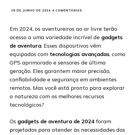
EM
18 DE JUNHO DE 2024
4 COMENTÁRIOS
TECNOLOGIA
NA
MONTANHA:
Em 2024, os aventureiros ao ar livre terão
GADGETS
acesso a uma variedade incrível de
gadgets
E
ACESSÓRIOS
de aventura
. Esses dispositivos vêm
ESSENCIAIS
equipados com
tecnologias avançadas
, como
PARA
AVENTURAS
GPS aprimorado e sensores de última
AO
geração. Eles garantem maior precisão,
AR
LIVRE
confiabilidade e segurança em ambientes
remotos. Mas você está pronto para explorar
a natureza com os melhores recursos
tecnológicos?
Os
gadgets de aventura de 2024
foram
projetados para atender às necessidades dos