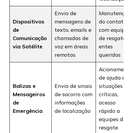
Envio de
Manutenção
Dispositivos
mensagens de
do contato
de
texto, emails e
com equipes
Comunicação
chamadas de
de resgate e
via Satélite
voz em áreas
entes
remotas
queridos
Acionamento
de ajuda em
Balizas e
Envio de sinais
situações
Mensageiros
de socorro com
críticas,
de
informações
acesso
Emergência
de localização
rápido a
equipes de
resgate