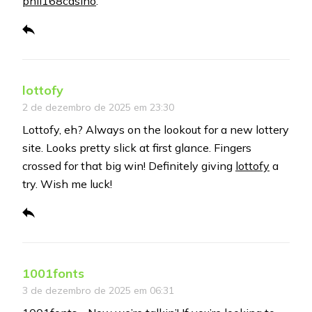
phil168casino
.
lottofy
2 de dezembro de 2025 em 23:30
Lottofy, eh? Always on the lookout for a new lottery
site. Looks pretty slick at first glance. Fingers
crossed for that big win! Definitely giving
lottofy
a
try. Wish me luck!
1001fonts
3 de dezembro de 2025 em 06:31