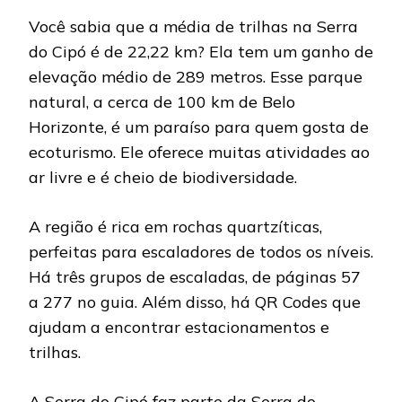
AS
ESCALADAS
Você sabia que a média de trilhas na Serra
E
do Cipó é de 22,22 km? Ela tem um ganho de
TRILHAS
NA
elevação médio de 289 metros. Esse parque
SERRA
natural, a cerca de 100 km de Belo
DO
CIPÓ
Horizonte, é um paraíso para quem gosta de
ecoturismo. Ele oferece muitas atividades ao
ar livre e é cheio de biodiversidade.
A região é rica em rochas quartzíticas,
perfeitas para escaladores de todos os níveis.
Há três grupos de escaladas, de páginas 57
a 277 no guia. Além disso, há QR Codes que
ajudam a encontrar estacionamentos e
trilhas.
A Serra do Cipó faz parte da Serra do