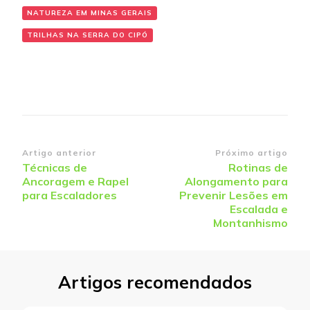
NATUREZA EM MINAS GERAIS
TRILHAS NA SERRA DO CIPÓ
Navegação
Artigo anterior
Próximo artigo
Técnicas de
Rotinas de
de
Ancoragem e Rapel
Alongamento para
post
para Escaladores
Prevenir Lesões em
Escalada e
Montanhismo
Artigos recomendados