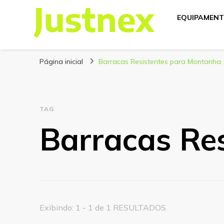
EQUIPAMENT
Justnex
Justnex, tudo sobre Escalada e Trilhas.
Página inicial
Barracas Resistentes para Montanha
TAG
Barracas Re
Exibindo: 1 - 1 de 1 RESULTADOS