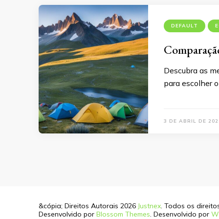
DEFAULT
E
Comparação
Descubra as me
para escolher o
3 DE ABRIL DE 202
&cópia; Direitos Autorais 2026
Justnex
. Todos os direit
Desenvolvido por
Blossom Themes
. Desenvolvido por
W