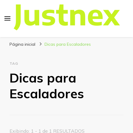
Justnex
Justnex, tudo sobre Escalada e Trilhas.
Página inicial
Dicas para Escaladores
TAG
Dicas para
Escaladores
Exibindo: 1 - 1 de 1 RESULTADOS