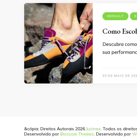
DEFAULT
E
Como Escolh
Descubra como 
sua performanc
30 DE MAIO DE 20
&cópia; Direitos Autorais 2026
Justnex
. Todos os direit
Desenvolvido por
Blossom Themes
. Desenvolvido por
W