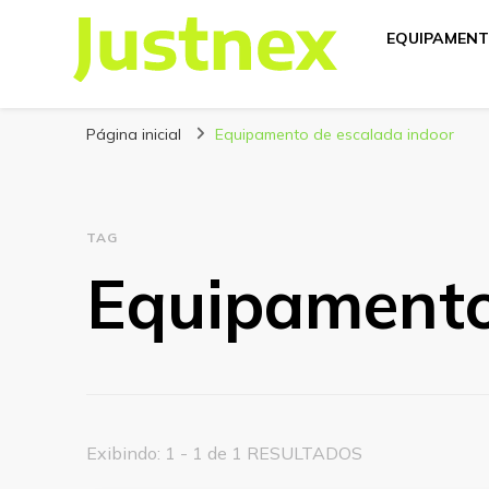
EQUIPAMENT
Justnex
Justnex, tudo sobre Escalada e Trilhas.
Página inicial
Equipamento de escalada indoor
TAG
Equipamento
Exibindo: 1 - 1 de 1 RESULTADOS