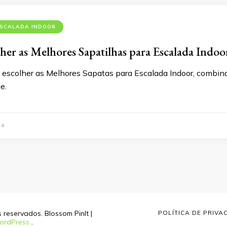
SCALADA INDOOR
er as Melhores Sapatilhas para Escalada Indoo
escolher as Melhores Sapatas para Escalada Indoor, combinan
e.
24
os reservados.
Blossom PinIt |
POLÍTICA DE PRIVA
ordPress
.