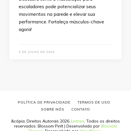
escaladores pode potencializar seus
movimentos na parede e elevar sua
performance. Fortaleça músculos-chave
agora!
3 DE JULHO DE 2024
POLÍTICA DE PRIVACIDADE
TERMOS DE USO
SOBRE NÓS
CONTATO
&cópia; Direitos Autorais 2026
Justnex
. Todos os direitos
reservados.
Blossom PinIt | Desenvolvido por
Blossom
Themes
. Desenvolvido por
WordPress
.